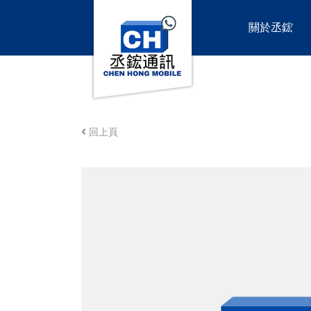
關於丞鋐
回上頁