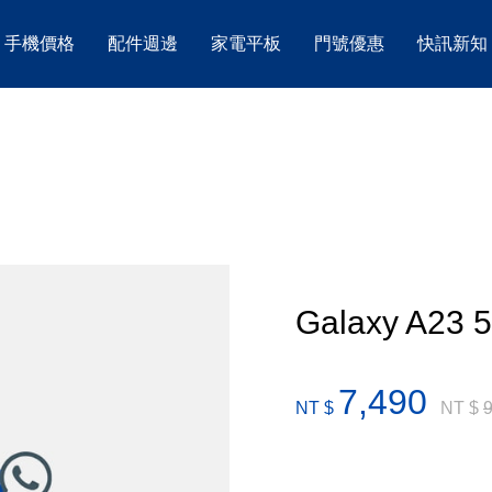
手機價格
配件週邊
家電平板
門號優惠
快訊新知
Galaxy A23 
7,490
NT $
NT $
9